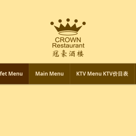
fet Menu
Main Menu
KTV Menu KTV价目表